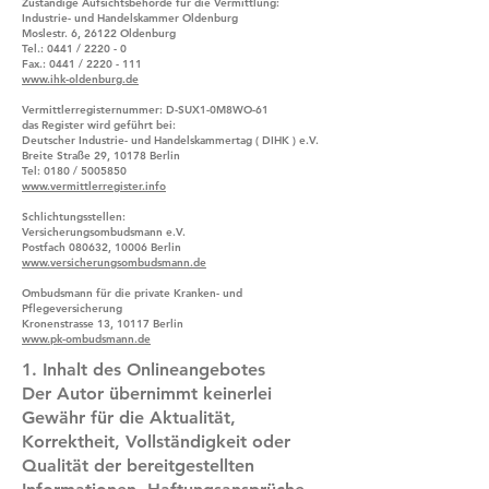
Zuständige Aufsichtsbehörde für die Vermittlung:
Industrie- und Handelskammer Oldenburg
Moslestr. 6, 26122 Oldenburg
Tel.: 0441 / 2220 - 0
Fax.: 0441 / 2220 - 111
www.ihk-oldenburg.de
Vermittlerregisternummer: D-SUX1-0M8WO-61
das Register wird geführt bei:
Deutscher Industrie- und Handelskammertag ( DIHK ) e.V.
Breite Straße 29, 10178 Berlin
Tel: 0180 / 5005850
www.vermittlerregister.info
Schlichtungsstellen:
Versicherungsombudsmann e.V.
Postfach 080632, 10006 Berlin
www.versicherungsombudsmann.de
Ombudsmann für die private Kranken- und
Pflegeversicherung
Kronenstrasse 13, 10117 Berlin
www.pk-ombudsmann.de
1. Inhalt des Onlineangebotes
Der Autor übernimmt keinerlei
Gewähr für die Aktualität,
Korrektheit, Vollständigkeit oder
Qualität der bereitgestellten