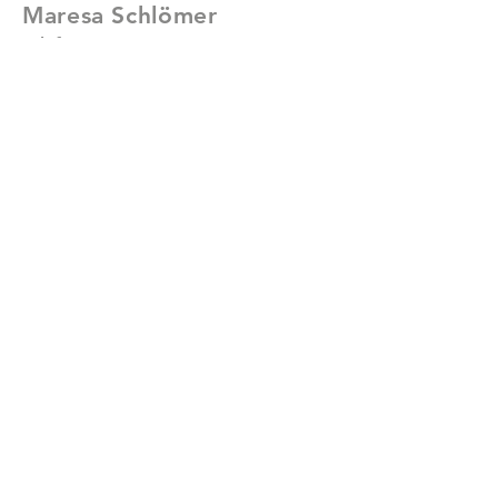
Maresa Schlömer
Telefon:
04444-967260
E-Mail:
maresa.schloemer@agt-
meyer.de
KONTAKT
Vorname
Nachname
E-Mail-Adresse
Betreff